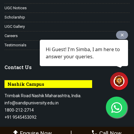
UGC Notices
Scholarship
UGC Gallery
Careers
Testimonials
Hi Guest! I'm Simba, I am here to
answer your queries.
Contact Us
Nashik Campus
Trimbak Road Nashik Maharashtra, India.
info@sandipuniversity.edu.in
1800-212-2714
+91 9545453092
|
Enquire Now
Call Now